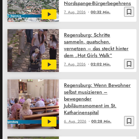
Nordspange-Bürgerbegehrens
bookmark_border
7. Aug. 2026
00:32 Min.
Regensburg: Schritte
sammeln, quatschen,
vernetzen – das steckt hinter
dem „Hot Girls Walk“
bookmark_border
7. Aug. 2026
02:02 Min.
Regensburg: Wenn Bewohner
selbst musizieren –
bewegender
Jubiläumsmoment im St.
Katharinenspital
bookmark_border
6. Aug. 2026
00:28 Min.