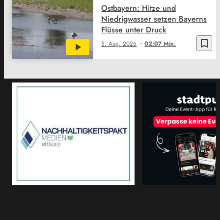
Ostbayern: Hitze und
Niedrigwasser setzen Bayerns
Flüsse unter Druck
bookmark_border
5. Aug. 2026
02:07 Min.