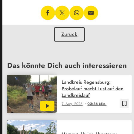
Zurück
Das könnte Dich auch interessieren
Landkreis Regensburg:
Probelauf macht Lust auf den
Landkreislauf
bookmark_border
7. Aug. 2026
02:36 Min.