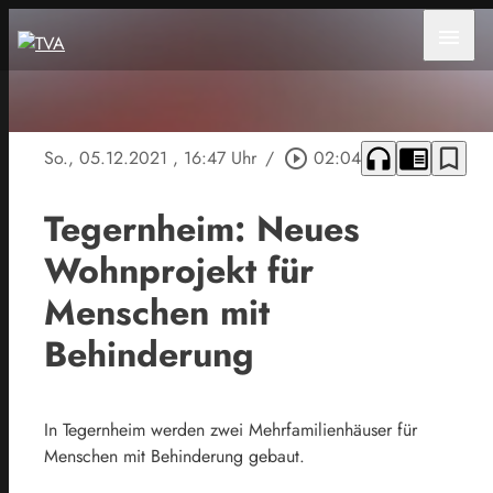
menu
headphones
chrome_reader_mode
bookmark_border
So., 05.12.2021
, 16:47 Uhr
/
play_circle_outline
02:04
Tegernheim: Neues
Wohnprojekt für
Menschen mit
Behinderung
In Tegernheim werden zwei Mehrfamilienhäuser für
Menschen mit Behinderung gebaut.