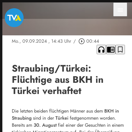
menu
Mo., 09.09.2024
, 14:43 Uhr
/
play_circle_outline
00:44
headphones
chrome_reader_mode
bookmark_border
Straubing/Türkei:
Flüchtige aus BKH in
Türkei verhaftet
Die letzten beiden flüchtigen Männer aus dem
BKH in
Straubing
sind in der
Türkei
festgenommen worden.
Bereits am
30. August
fiel einer der Gesuchten in einem