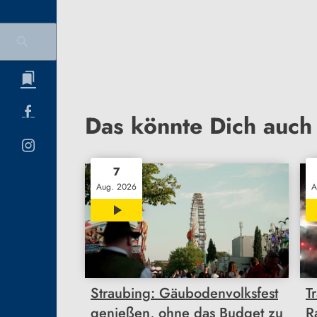
Das könnte Dich auch 
7
Aug. 2026
A
03:32
Straubing: Gäubodenvolksfest
T
genießen, ohne das Budget zu
R