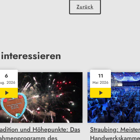
Zurück
interessieren
6
11
ug. 2026
Mai 2026
03:12
05:05
radition und Höhepunkte: Das
Straubing: Meister
ahmenprogramm des
Handwerkskamme