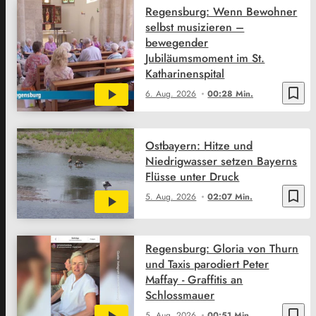
Regensburg: Wenn Bewohner
selbst musizieren –
bewegender
Jubiläumsmoment im St.
Katharinenspital
bookmark_border
6. Aug. 2026
00:28 Min.
Ostbayern: Hitze und
Niedrigwasser setzen Bayerns
Flüsse unter Druck
bookmark_border
5. Aug. 2026
02:07 Min.
Regensburg: Gloria von Thurn
und Taxis parodiert Peter
Maffay - Graffitis an
Schlossmauer
bookmark_border
5. Aug. 2026
00:51 Min.