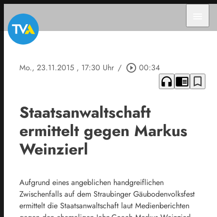
menu
Mo., 23.11.2015
, 17:30 Uhr
/
play_circle_outline
00:34
headphones
chrome_reader_mode
bookmark_border
Staatsanwaltschaft
ermittelt gegen Markus
Weinzierl
Aufgrund eines angeblichen handgreiflichen
Zwischenfalls auf dem Straubinger Gäubodenvolksfest
ermittelt die Staatsanwaltschaft laut Medienberichten