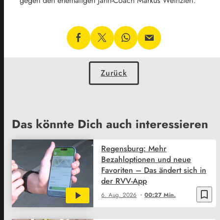
gegen den ehemaligen Jahn-Coach Markus Weinzierl.
Zurück
Das könnte Dich auch interessieren
Regensburg: Mehr
Bezahloptionen und neue
Favoriten – Das ändert sich in
der RVV-App
bookmark_border
6. Aug. 2026
00:27 Min.