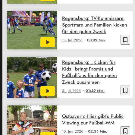
Regensburg: TV-Kommissare,
Sportstars und Familien kicken
für den guten Zweck
bookmark_border
13. Juli 2026
03:39 Min.
Regensburg: „Kicken für
Kids“ bringt Promis und
Fußballfans für den guten
Zweck zusammen
bookmark_border
3. Juli 2026
01:49 Min.
Ostbayern: Hier gibt´s Public
Viewing zur Fußball-WM
bookmark_border
10. Juni 2026
02:34 Min.