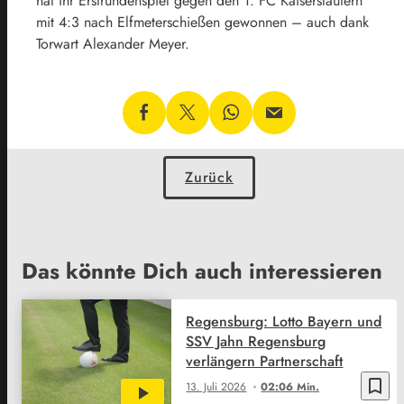
hat ihr Erstrundenspiel gegen den 1. FC Kaiserslautern
mit 4:3 nach Elfmeterschießen gewonnen – auch dank
Torwart Alexander Meyer.
Zurück
Das könnte Dich auch interessieren
Regensburg: Lotto Bayern und
SSV Jahn Regensburg
verlängern Partnerschaft
bookmark_border
13. Juli 2026
02:06 Min.