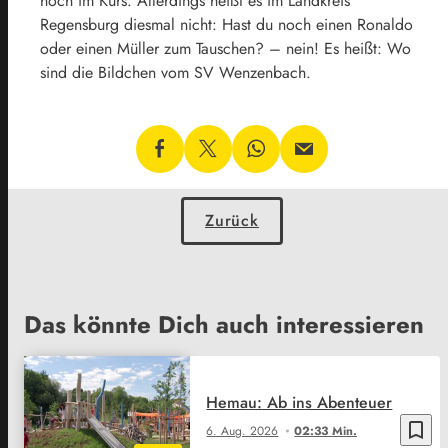
hoch im Kurs. Allerdings heißt es im Landkreis
Regensburg diesmal nicht: Hast du noch einen Ronaldo
oder einen Müller zum Tauschen? – nein! Es heißt: Wo
sind die Bildchen vom SV Wenzenbach.
Zurück
Das könnte Dich auch interessieren
Hemau: Ab ins Abenteuer
bookmark_border
6. Aug. 2026
02:33 Min.