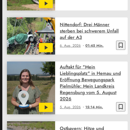
Nittendorf: Drei Männer
sterben bei schwerem Unfall
auf der A3
bookmark_border
6. Aug. 2026
01:45 Min.
Auftakt für "Mein
Lieblingsplatz" in Hemau und
Eröffnung Bewegungspark
Pielmühle: Mein Landkreis
Regensburg vom 5. August
2026
bookmark_border
5. Aug. 2026
15:14 Min.
Ostbayern: Hitze und