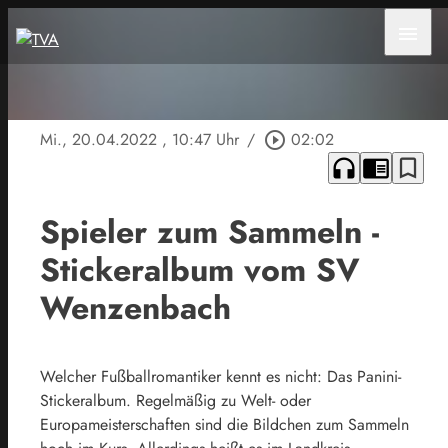
menu
Mi., 20.04.2022
, 10:47 Uhr
/
play_circle_outline
02:02
headphones
chrome_reader_mode
bookmark_border
Spieler zum Sammeln -
Stickeralbum vom SV
Wenzenbach
Welcher Fußballromantiker kennt es nicht: Das Panini-
Stickeralbum. Regelmäßig zu Welt- oder
Europameisterschaften sind die Bildchen zum Sammeln