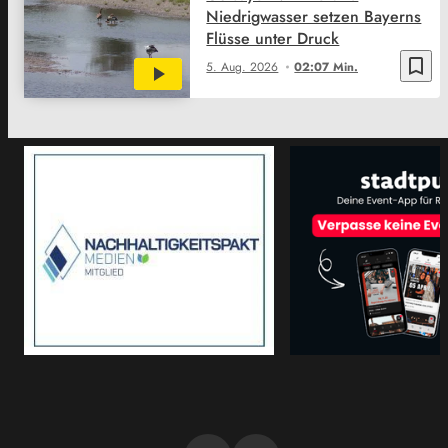
Niedrigwasser setzen Bayerns
Flüsse unter Druck
bookmark_border
5. Aug. 2026
02:07 Min.