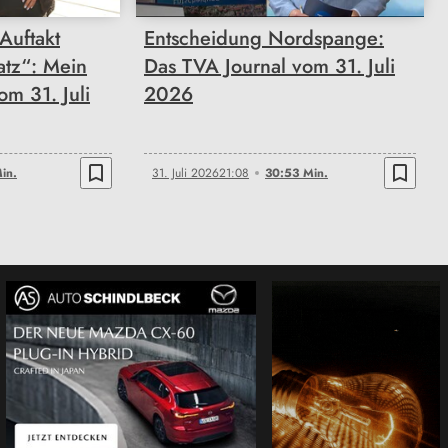
Auftakt
Entscheidung Nordspange:
atz“: Mein
Das TVA Journal vom 31. Juli
m 31. Juli
2026
bookmark_border
bookmark_border
in.
31. Juli 2026
21:08
30:53 Min.