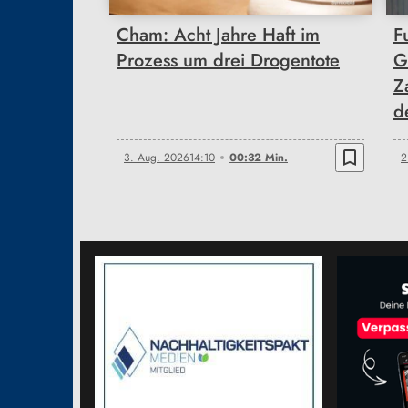
Cham: Acht Jahre Haft im
F
Prozess um drei Drogentote
G
Z
d
bookmark_border
3. Aug. 2026
14:10
00:32 Min.
2