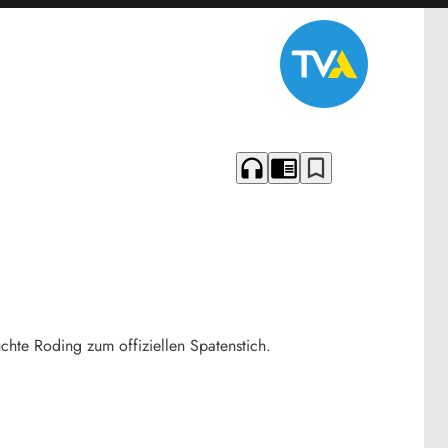
headphones
chrome_reader_mode
bookmark_border
chte Roding zum offiziellen Spatenstich.