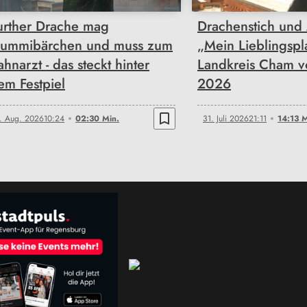
urther Drache mag
Drachenstich und 
ummibärchen und muss zum
„Mein Lieblingspl
ahnarzt - das steckt hinter
Landkreis Cham vo
em Festpiel
2026
bookmark_border
. Aug. 2026
10:24
02:30 Min.
31. Juli 2026
21:11
14:13 M