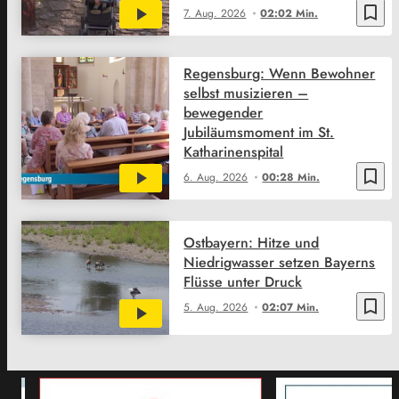
bookmark_border
7. Aug. 2026
02:02 Min.
Regensburg: Wenn Bewohner
selbst musizieren –
bewegender
Jubiläumsmoment im St.
Katharinenspital
bookmark_border
6. Aug. 2026
00:28 Min.
Ostbayern: Hitze und
Niedrigwasser setzen Bayerns
Flüsse unter Druck
bookmark_border
5. Aug. 2026
02:07 Min.