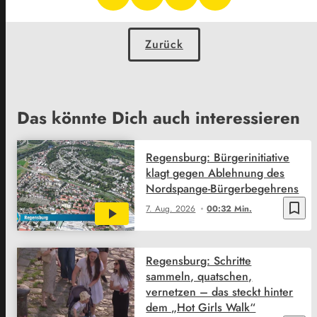
Zurück
Das könnte Dich auch interessieren
Regensburg: Bürgerinitiative
klagt gegen Ablehnung des
Nordspange-Bürgerbegehrens
bookmark_border
7. Aug. 2026
00:32 Min.
Regensburg: Schritte
sammeln, quatschen,
vernetzen – das steckt hinter
dem „Hot Girls Walk“