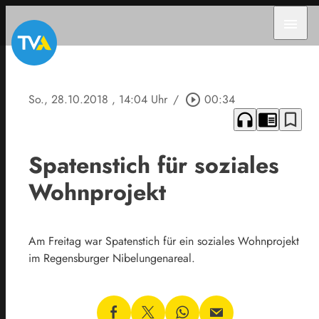
menu
So., 28.10.2018
, 14:04 Uhr
/
play_circle_outline
00:34
headphones
chrome_reader_mode
bookmark_border
Spatenstich für soziales
Wohnprojekt
Am Freitag war Spatenstich für ein soziales Wohnprojekt
im Regensburger Nibelungenareal.