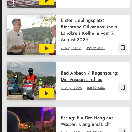
Erster Lieblingsplatz;
Bierprobe Gillamoos: Mein
Landkreis Kelheim vom 7.
August 2026
bookmark_border
7. Aug. 2026
15:09 Min.
Bad Abbach / Regensburg:
Die Vespen sind los
bookmark_border
4. Aug. 2026
03:30 Min.
Essing: Ein Dreiklang aus
Wasser, Klang und Licht