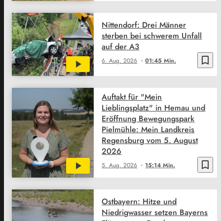
Nittendorf: Drei Männer
sterben bei schwerem Unfall
auf der A3
bookmark_border
6. Aug. 2026
01:45 Min.
Auftakt für "Mein
Lieblingsplatz" in Hemau und
Eröffnung Bewegungspark
Pielmühle: Mein Landkreis
Regensburg vom 5. August
2026
bookmark_border
5. Aug. 2026
15:14 Min.
Ostbayern: Hitze und
Niedrigwasser setzen Bayerns