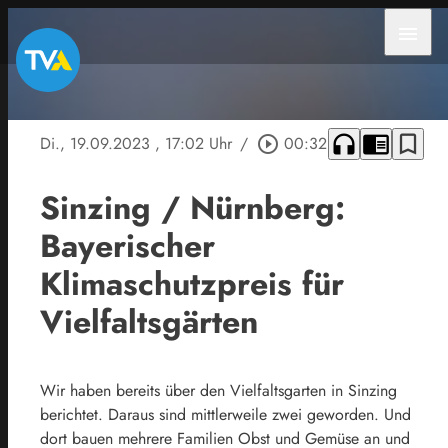
menu
headphones
chrome_reader_mode
bookmark_border
Di., 19.09.2023
, 17:02 Uhr
/
play_circle_outline
00:32
Sinzing / Nürnberg:
Bayerischer
Klimaschutzpreis für
Vielfaltsgärten
Wir haben bereits über den Vielfaltsgarten in Sinzing
berichtet. Daraus sind mittlerweile zwei geworden. Und
dort bauen mehrere Familien Obst und Gemüse an und