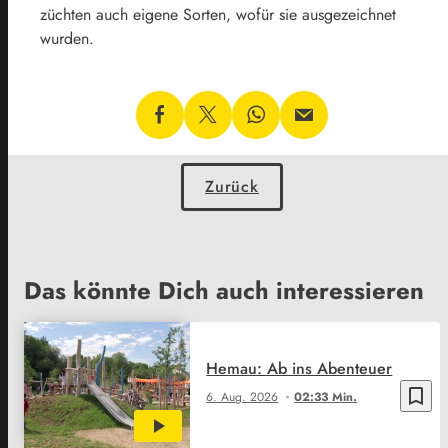
züchten auch eigene Sorten, wofür sie ausgezeichnet
wurden.
Zurück
Das könnte Dich auch interessieren
Hemau: Ab ins Abenteuer
bookmark_border
6. Aug. 2026
02:33 Min.