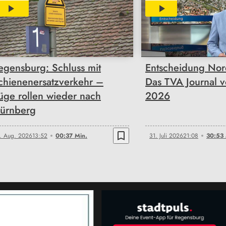
00:37
30:53
egensburg: Schluss mit
Entscheidung Nor
chienenersatzverkehr –
Das TVA Journal v
üge rollen wieder nach
2026
ürnberg
bookmark_border
. Aug. 2026
13:52
00:37 Min.
31. Juli 2026
21:08
30:53 