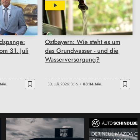
03:34
dspange:
Ostbayern: Wie steht es um
om 31. Juli
das Grundwasser - und die
Wasserversorgung?
bookmark_border
bookmark_border
Min.
30. Juli 2026
13:16
03:34 Min.