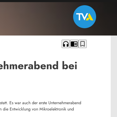
headphones
chrome_reader_mode
bookmark_border
nehmerabend bei
statt. Es war auch der erste Unternehmerabend
n die Entwicklung von Mikroelektronik und