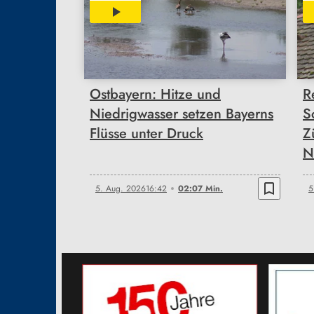
02:07
Ostbayern: Hitze und
R
Niedrigwasser setzen Bayerns
S
Flüsse unter Druck
Z
N
bookmark_border
5. Aug. 2026
16:42
02:07 Min.
5