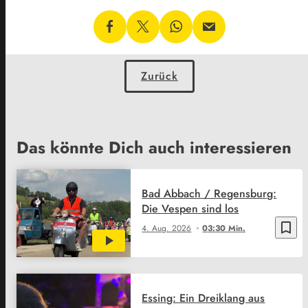
Zurück
Das könnte Dich auch interessieren
Bad Abbach / Regensburg:
Die Vespen sind los
bookmark_border
4. Aug. 2026
03:30 Min.
Essing: Ein Dreiklang aus