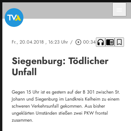
menu
headphones
chrome_reader_mode
bookmark_border
Fr., 20.04.2018
, 16:23 Uhr
/
play_circle_outline
00:34
Siegenburg: Tödlicher
Unfall
Gegen 15 Uhr ist es gestern auf der B 301 zwischen St.
Johann und Siegenburg im Landkreis Kelheim zu einem
schweren Verkehrsunfall gekommen. Aus bisher
ungeklärten Umständen stießen zwei PKW frontal
zusammen.