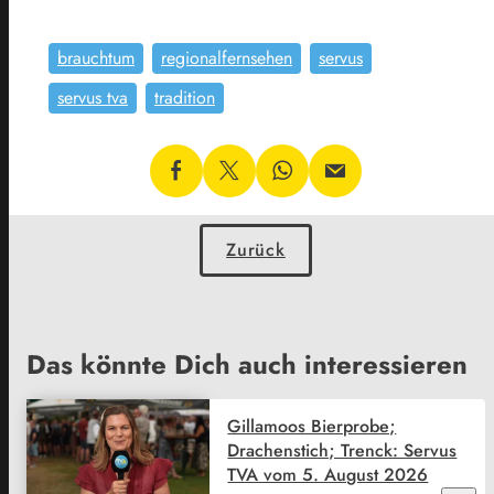
brauchtum
regionalfernsehen
servus
servus tva
tradition
Zurück
Das könnte Dich auch interessieren
Gillamoos Bierprobe;
Drachenstich; Trenck: Servus
TVA vom 5. August 2026