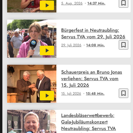
bookmark_border
5. Aug. 2026
14:37 Min.
Bürgerfest in Neutraubling:
Servus TVA vom 29. Juli 2026
bookmark_border
29. Juli 2026
14:08 Min.
Schauerpreis an Bruno Jonas
verliehen: Servus TVA vom
15. Juli 2026
bookmark_border
15. Juli 2026
15:48 Min.
Landesbläserwettbewerb;
Gala-Jubiläumskonzert
Neutraubling: Servus TVA