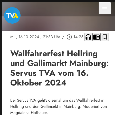
menu
headphones
chrome_reader_mode
bookmark_border
Mi., 16.10.2024
, 21:33 Uhr
/
play_circle_outline
14:25
Wallfahrerfest Hellring
und Gallimarkt Mainburg:
Servus TVA vom 16.
Oktober 2024
Bei Servus TVA geht’s diesmal um das Wallfahrerfest in
Hellring und den Gallimarkt in Mainburg. Moderiert von
Magdalena Hofbauer.