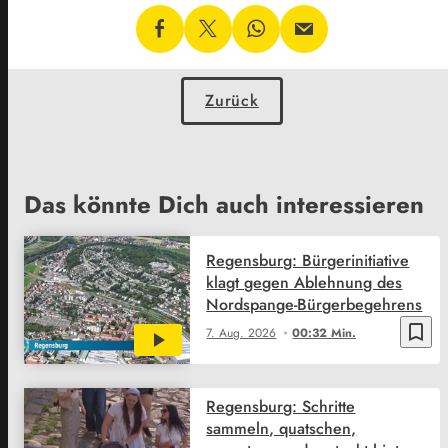
Zurück
Das könnte Dich auch interessieren
Regensburg: Bürgerinitiative
klagt gegen Ablehnung des
Nordspange-Bürgerbegehrens
bookmark_border
7. Aug. 2026
00:32 Min.
Regensburg: Schritte
sammeln, quatschen,