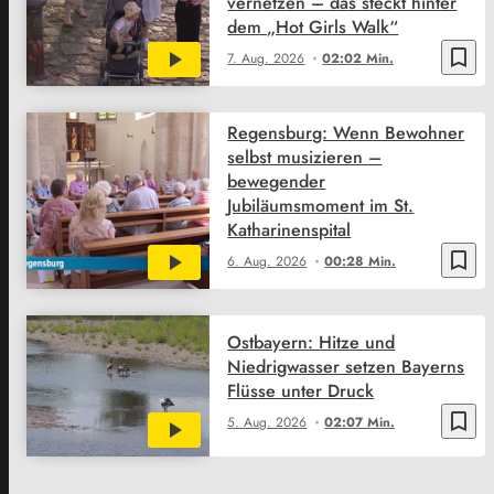
vernetzen – das steckt hinter
dem „Hot Girls Walk“
bookmark_border
7. Aug. 2026
02:02 Min.
Regensburg: Wenn Bewohner
selbst musizieren –
bewegender
Jubiläumsmoment im St.
Katharinenspital
bookmark_border
6. Aug. 2026
00:28 Min.
Ostbayern: Hitze und
Niedrigwasser setzen Bayerns
Flüsse unter Druck
bookmark_border
5. Aug. 2026
02:07 Min.