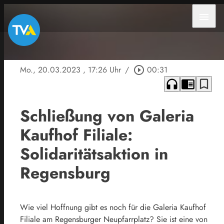
menu
Mo., 20.03.2023
, 17:26 Uhr
/
play_circle_outline
00:31
headphones
chrome_reader_mode
bookmark_border
Schließung von Galeria
Kaufhof Filiale:
Solidaritätsaktion in
Regensburg
Wie viel Hoffnung gibt es noch für die Galeria Kaufhof
Filiale am Regensburger Neupfarrplatz? Sie ist eine von