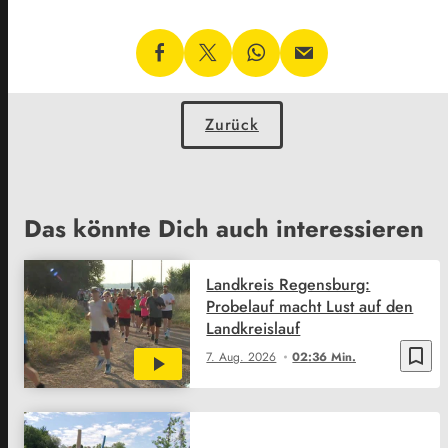
Zurück
Das könnte Dich auch interessieren
Landkreis Regensburg:
Probelauf macht Lust auf den
Landkreislauf
bookmark_border
7. Aug. 2026
02:36 Min.