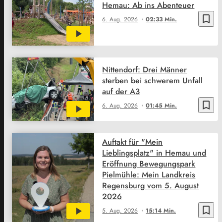
Hemau: Ab ins Abenteuer
bookmark_border
6. Aug. 2026
02:33 Min.
Nittendorf: Drei Männer
sterben bei schwerem Unfall
auf der A3
bookmark_border
6. Aug. 2026
01:45 Min.
Auftakt für "Mein
Lieblingsplatz" in Hemau und
Eröffnung Bewegungspark
Pielmühle: Mein Landkreis
Regensburg vom 5. August
2026
bookmark_border
5. Aug. 2026
15:14 Min.