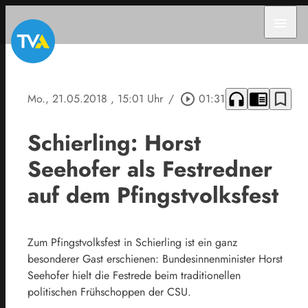
menu
headphones
chrome_reader_mode
bookmark_border
Mo., 21.05.2018
, 15:01 Uhr
/
play_circle_outline
01:31
Schierling: Horst
Seehofer als Festredner
auf dem Pfingstvolksfest
Zum Pfingstvolksfest in Schierling ist ein ganz
besonderer Gast erschienen: Bundesinnenminister Horst
Seehofer hielt die Festrede beim traditionellen
politischen Frühschoppen der CSU.