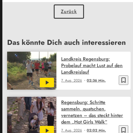
Zurück
Das könnte Dich auch interessieren
Landkreis Regensburg:
Probelauf macht Lust auf den
Landkreislauf
bookmark_border
7. Aug. 2026
02:36 Min.
Regensburg: Schritte
sammeln, quatschen,
vernetzen – das steckt hinter
dem „Hot Girls Walk“
bookmark_border
7. Aug. 2026
02:02 Min.