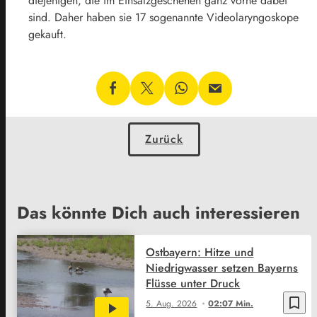
diejenigen, die im Einsatzgeschehen ganz vorne dabei
sind. Daher haben sie 17 sogenannte Videolaryngoskope
gekauft.
Zurück
Das könnte Dich auch interessieren
Ostbayern: Hitze und
Niedrigwasser setzen Bayerns
Flüsse unter Druck
bookmark_border
5. Aug. 2026
02:07 Min.