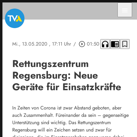
menu
headphones
chrome_reader_mode
bookmark_border
Mi., 13.05.2020
, 17:11 Uhr
/
play_circle_outline
01:50
Rettungszentrum
Regensburg: Neue
Geräte für Einsatzkräfte
In Zeiten von Corona ist zwar Abstand geboten, aber
auch Zusammenhalt. Füreinander da sein – gegenseitige
Unterstützung sind wichtig. Das Rettungszentrum
Regensburg will ein Zeichen setzen und zwar für