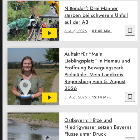
Nittendorf: Drei Männer
sterben bei schwerem Unfall
auf der A3
bookmark_border
6. Aug. 2026
01:45 Min.
Auftakt für "Mein
Lieblingsplatz" in Hemau und
Eröffnung Bewegungspark
Pielmühle: Mein Landkreis
Regensburg vom 5. August
2026
bookmark_border
5. Aug. 2026
15:14 Min.
Ostbayern: Hitze und
Niedrigwasser setzen Bayerns
Flüsse unter Druck