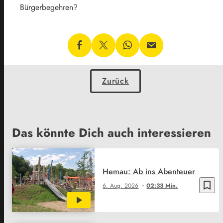
Bürgerbegehren?
Zurück
Das könnte Dich auch interessieren
Hemau: Ab ins Abenteuer
bookmark_border
6. Aug. 2026
02:33 Min.