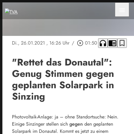
menu
headphones
chrome_reader_mode
bookmark_border
Di., 26.01.2021
, 16:26 Uhr
/
play_circle_outline
01:50
"Rettet das Donautal":
Genug Stimmen gegen
geplanten Solarpark in
Sinzing
Photovoltaik-Anlage: ja – ohne Standortsuche: Nein.
Einige Sinzinger stellen sich
gegen
den geplanten
Solarpark im Donautal. Kommt es jetzt zu einem