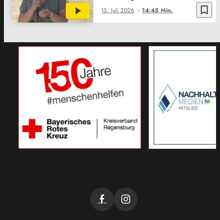
bookmark_border
15. Juli 2026
14:45 Min.