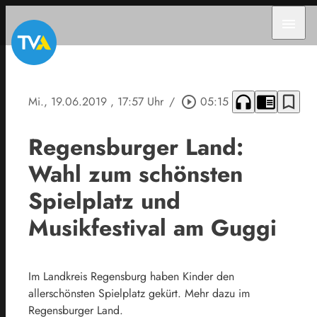
menu
headphones
chrome_reader_mode
bookmark_border
Mi., 19.06.2019
, 17:57 Uhr
/
play_circle_outline
05:15
Regensburger Land:
Wahl zum schönsten
Spielplatz und
Musikfestival am Guggi
Im Landkreis Regensburg haben Kinder den
allerschönsten Spielplatz gekürt. Mehr dazu im
Regensburger Land.