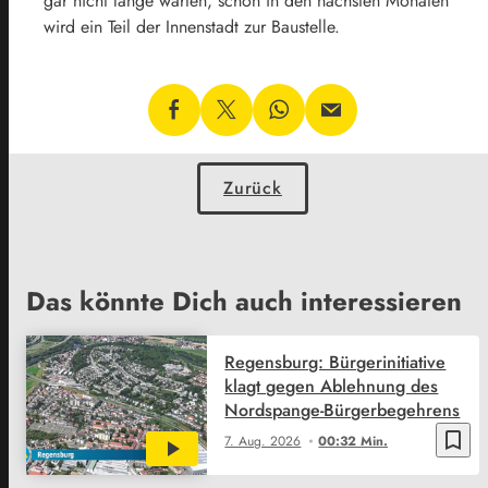
gar nicht lange warten, schon in den nächsten Monaten
wird ein Teil der Innenstadt zur Baustelle.
Zurück
Das könnte Dich auch interessieren
Regensburg: Bürgerinitiative
klagt gegen Ablehnung des
Nordspange-Bürgerbegehrens
bookmark_border
7. Aug. 2026
00:32 Min.