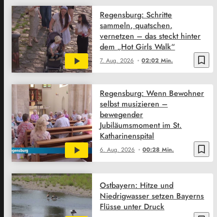
Regensburg: Schritte
sammeln, quatschen,
vernetzen – das steckt hinter
dem „Hot Girls Walk“
bookmark_border
7. Aug. 2026
02:02 Min.
Regensburg: Wenn Bewohner
selbst musizieren –
bewegender
Jubiläumsmoment im St.
Katharinenspital
bookmark_border
6. Aug. 2026
00:28 Min.
Ostbayern: Hitze und
Niedrigwasser setzen Bayerns
Flüsse unter Druck