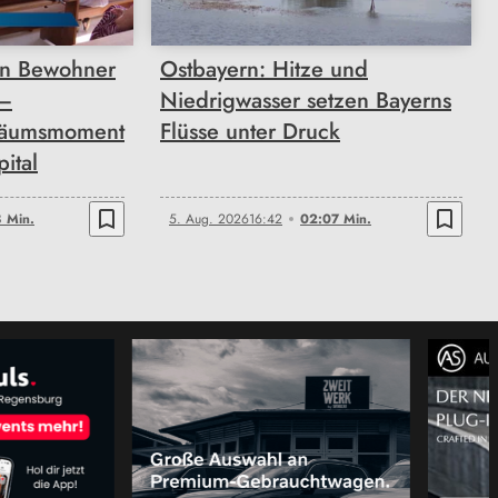
n Bewohner
Ostbayern: Hitze und
 –
Niedrigwasser setzen Bayerns
läumsmoment
Flüsse unter Druck
pital
bookmark_border
bookmark_border
 Min.
5. Aug. 2026
16:42
02:07 Min.