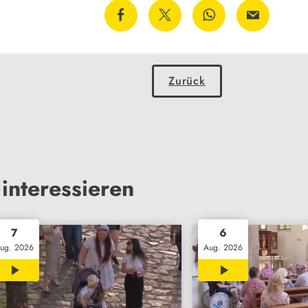
Zurück
interessieren
7
6
ug. 2026
Aug. 2026
02:02
00:28