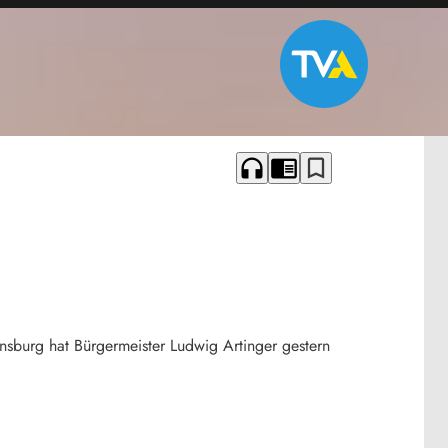
headphones
chrome_reader_mode
bookmark_border
nsburg hat Bürgermeister Ludwig Artinger gestern