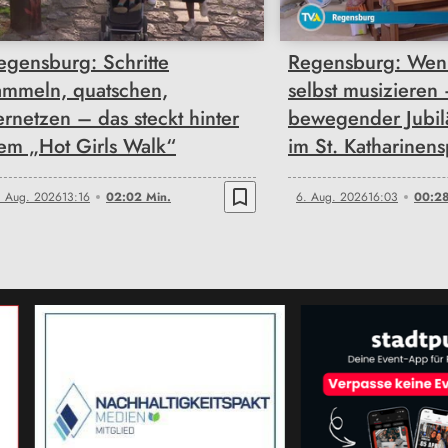
egensburg: Schritte
Regensburg: Wen
ammeln, quatschen,
selbst musizieren
ernetzen – das steckt hinter
bewegender Jubi
em „Hot Girls Walk“
im St. Katharinens
bookmark_border
. Aug. 2026
13:16
02:02 Min.
6. Aug. 2026
16:03
00:28