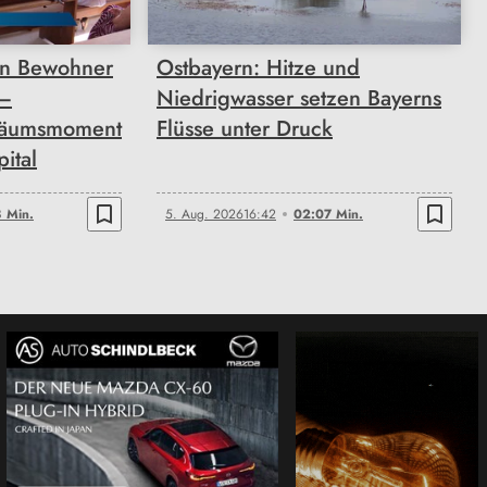
n Bewohner
Ostbayern: Hitze und
 –
Niedrigwasser setzen Bayerns
läumsmoment
Flüsse unter Druck
pital
bookmark_border
bookmark_border
 Min.
5. Aug. 2026
16:42
02:07 Min.