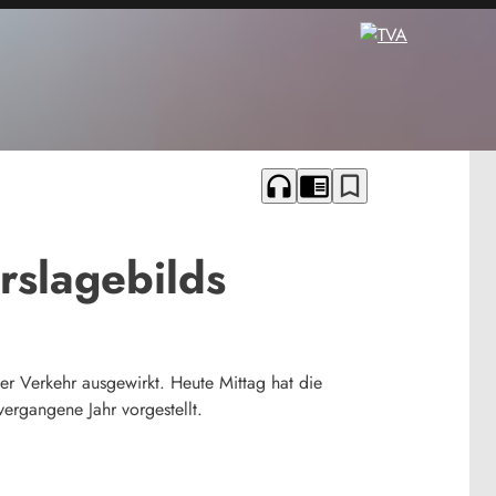
headphones
chrome_reader_mode
bookmark_border
rslagebilds
er Verkehr ausgewirkt. Heute Mittag hat die
ergangene Jahr vorgestellt.