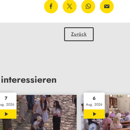
Zurück
interessieren
7
6
ug. 2026
Aug. 2026
02:02
00:28