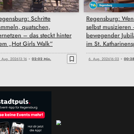
egensburg: Schritte
Regensburg: Wen
ammeln, quatschen,
selbst musizieren
ernetzen – das steckt hinter
bewegender Jubi
em „Hot Girls Walk“
im St. Katharinens
bookmark_border
. Aug. 2026
13:16
02:02 Min.
6. Aug. 2026
16:03
00:28