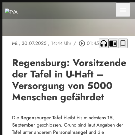
menu
headphones
chrome_reader_mode
bookmark_border
Mi., 30.07.2025
, 14:44 Uhr
/
play_circle_outline
01:45
Regensburg: Vorsitzende
der Tafel in U-Haft –
Versorgung von 5000
Menschen gefährdet
Die
Regensburger Tafel
bleibt bis mindestens
15.
September
geschlossen. Grund sind laut Angaben der
Tafel unter anderem
Personalmangel
und die