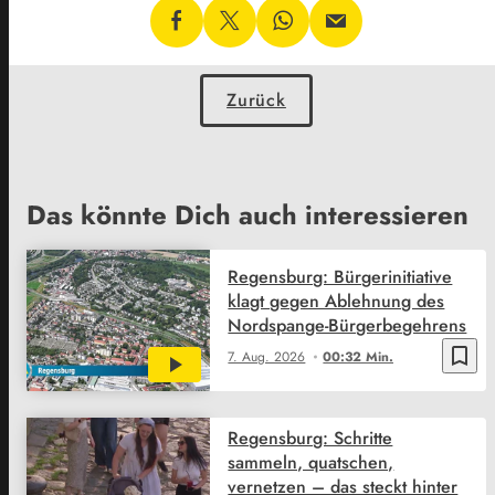
Zurück
Das könnte Dich auch interessieren
Regensburg: Bürgerinitiative
klagt gegen Ablehnung des
Nordspange-Bürgerbegehrens
bookmark_border
7. Aug. 2026
00:32 Min.
Regensburg: Schritte
sammeln, quatschen,
vernetzen – das steckt hinter