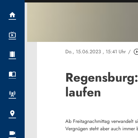
Do., 15.06.2023
, 15:41 Uhr
/
play_circle_
Regensburg:
laufen
Ab Freitagnachmittag verwandelt si
Vergnügen steht aber auch immer b