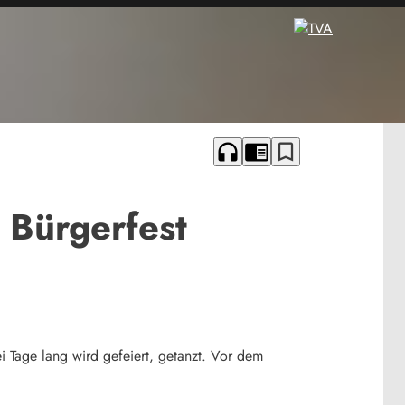
headphones
chrome_reader_mode
bookmark_border
 Bürgerfest
i Tage lang wird gefeiert, getanzt. Vor dem