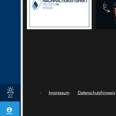
Impressum
Datenschutzhinweis
31°
account_circle