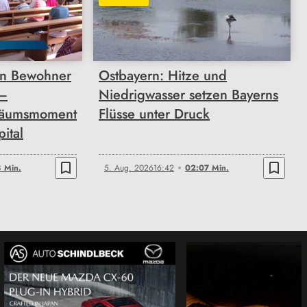
02:07
n Bewohner
Ostbayern: Hitze und
 –
Niedrigwasser setzen Bayerns
läumsmoment
Flüsse unter Druck
pital
bookmark_border
bookmark_border
 Min.
5. Aug. 2026
16:42
02:07 Min.