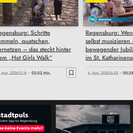
02:02
00:28
egensburg: Schritte
Regensburg: Wen
ammeln, quatschen,
selbst musizieren
ernetzen – das steckt hinter
bewegender Jubi
em „Hot Girls Walk“
im St. Katharinens
bookmark_border
. Aug. 2026
13:16
02:02 Min.
6. Aug. 2026
16:03
00:28