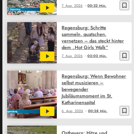
bookmark_border
7. Aug. 2026
00:32 Min.
Regensburg: Schritte
sammeln, quatschen,
vernetzen – das steckt hinter
dem „Hot Girls Walk“
bookmark_border
7. Aug. 2026
02:02 Min.
Regensburg: Wenn Bewohner
selbst musizieren –
bewegender
Jubiläumsmoment im St.
Katharinenspital
bookmark_border
6. Aug. 2026
00:28 Min.
Ostbayern: Hitze und