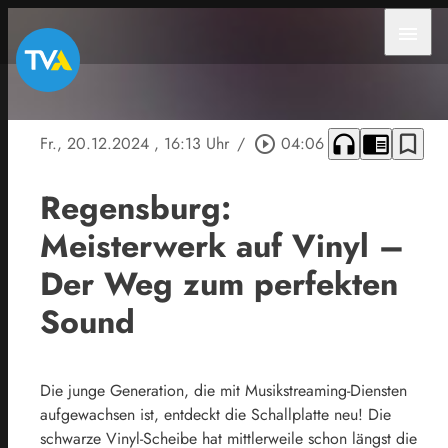
menu
headphones
chrome_reader_mode
bookmark_border
Fr., 20.12.2024
, 16:13 Uhr
/
play_circle_outline
04:06
Regensburg:
Meisterwerk auf Vinyl –
Der Weg zum perfekten
Sound
Die junge Generation, die mit Musikstreaming-Diensten
aufgewachsen ist, entdeckt die Schallplatte neu! Die
schwarze Vinyl-Scheibe hat mittlerweile schon längst die