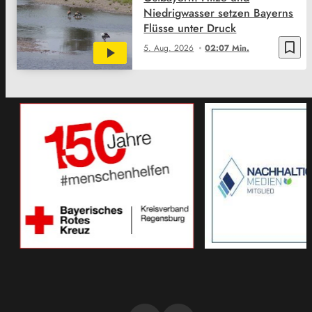
Niedrigwasser setzen Bayerns
Flüsse unter Druck
bookmark_border
5. Aug. 2026
02:07 Min.