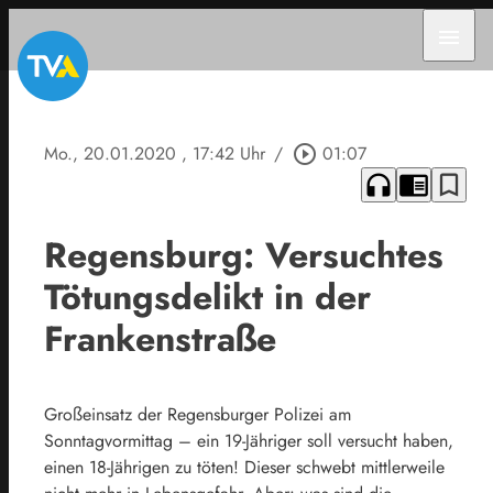
menu
Mo., 20.01.2020
, 17:42 Uhr
/
play_circle_outline
01:07
headphones
chrome_reader_mode
bookmark_border
Regensburg: Versuchtes
Tötungsdelikt in der
Frankenstraße
Großeinsatz der Regensburger Polizei am
Sonntagvormittag – ein 19-Jähriger soll versucht haben,
einen 18-Jährigen zu töten! Dieser schwebt mittlerweile