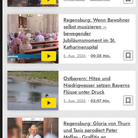
Regensburg: Wenn Bewohner
selbst musizieren –
bewegender
Jubiläumsmoment im St.
Katharinenspital
bookmark_border
6. Aug. 2026
00:28 Min.
Ostbayern: Hitze und
Niedrigwasser setzen Bayerns
Flüsse unter Druck
bookmark_border
5. Aug. 2026
02:07 Min.
Regensburg: Gloria von Thurn
und Taxis parodiert Peter
Maffay - Graffitis an