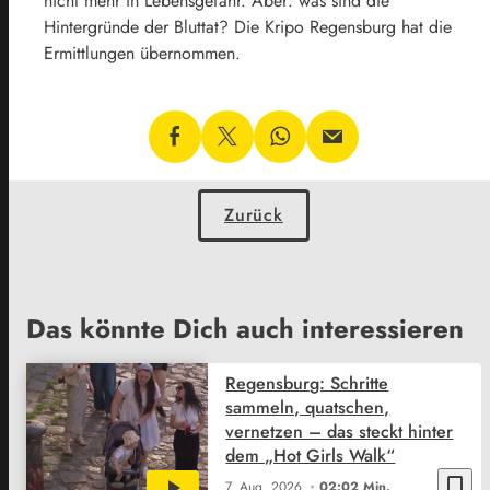
nicht mehr in Lebensgefahr. Aber: was sind die
Hintergründe der Bluttat? Die Kripo Regensburg hat die
Ermittlungen übernommen.
Zurück
Das könnte Dich auch interessieren
Regensburg: Schritte
sammeln, quatschen,
vernetzen – das steckt hinter
dem „Hot Girls Walk“
bookmark_border
7. Aug. 2026
02:02 Min.