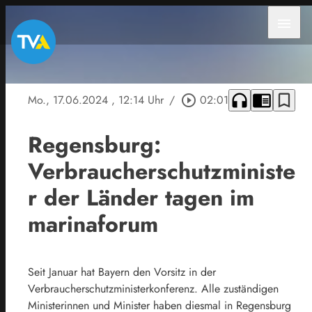
menu
headphones
chrome_reader_mode
bookmark_border
Mo., 17.06.2024
, 12:14 Uhr
/
play_circle_outline
02:01
Regensburg:
Verbraucherschutzministe
r der Länder tagen im
marinaforum
Seit Januar hat Bayern den Vorsitz in der
Verbraucherschutzministerkonferenz. Alle zuständigen
Ministerinnen und Minister haben diesmal in Regensburg