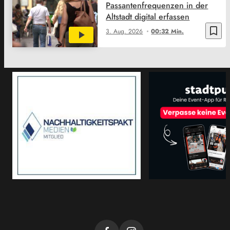
Passantenfrequenzen in der
Altstadt digital erfassen
bookmark_border
3. Aug. 2026
00:32 Min.