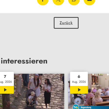
Zurück
interessieren
7
6
ug. 2026
Aug. 2026
02:02
00:28