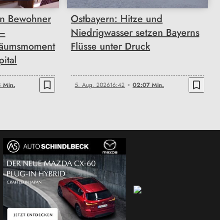
n Bewohner
Ostbayern: Hitze und
 –
Niedrigwasser setzen Bayerns
läumsmoment
Flüsse unter Druck
pital
bookmark_border
bookmark_border
 Min.
5. Aug. 2026
16:42
02:07 Min.