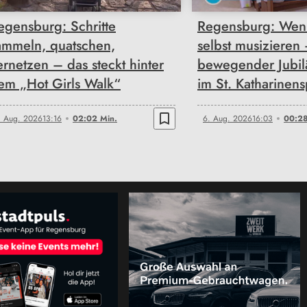
egensburg: Schritte
Regensburg: Wen
ammeln, quatschen,
selbst musizieren
ernetzen – das steckt hinter
bewegender Jubi
em „Hot Girls Walk“
im St. Katharinens
bookmark_border
. Aug. 2026
13:16
02:02 Min.
6. Aug. 2026
16:03
00:28