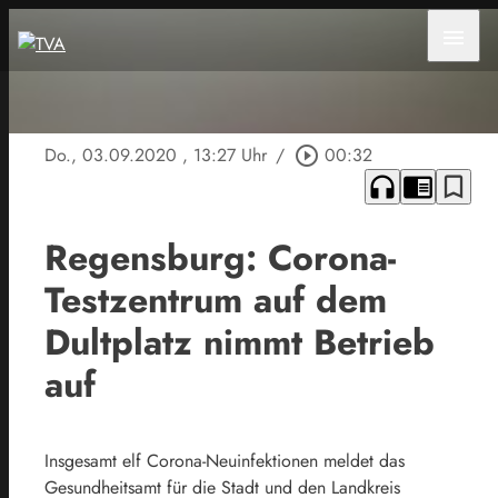
menu
Do., 03.09.2020
, 13:27 Uhr
/
play_circle_outline
00:32
headphones
chrome_reader_mode
bookmark_border
Regensburg: Corona-
Testzentrum auf dem
Dultplatz nimmt Betrieb
auf
Insgesamt elf Corona-Neuinfektionen meldet das
Gesundheitsamt für die Stadt und den Landkreis