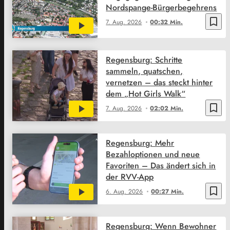
Nordspange-Bürgerbegehrens
bookmark_border
7. Aug. 2026
00:32 Min.
Regensburg: Schritte
sammeln, quatschen,
vernetzen – das steckt hinter
dem „Hot Girls Walk“
bookmark_border
7. Aug. 2026
02:02 Min.
Regensburg: Mehr
Bezahloptionen und neue
Favoriten – Das ändert sich in
der RVV-App
bookmark_border
6. Aug. 2026
00:27 Min.
Regensburg: Wenn Bewohner