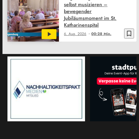
selbst musizieren –
bewegender
Jubiläumsmoment im St.
Katharinenspital
bookmark_border
6. Aug. 2026
00:28 Min.