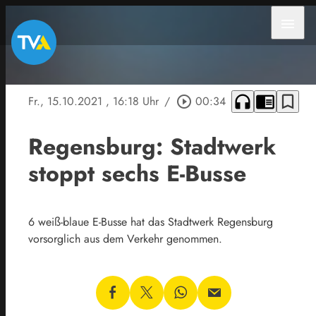
menu
headphones
chrome_reader_mode
bookmark_border
Fr., 15.10.2021
, 16:18 Uhr
/
play_circle_outline
00:34
Regensburg: Stadtwerk
stoppt sechs E-Busse
6 weiß-blaue E-Busse hat das Stadtwerk Regensburg
vorsorglich aus dem Verkehr genommen.