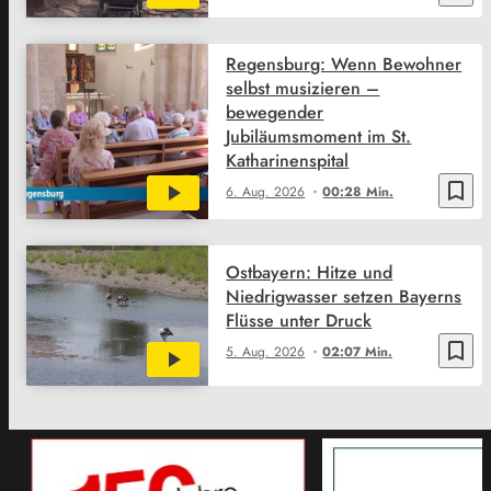
Regensburg: Wenn Bewohner
selbst musizieren –
bewegender
Jubiläumsmoment im St.
Katharinenspital
bookmark_border
6. Aug. 2026
00:28 Min.
Ostbayern: Hitze und
Niedrigwasser setzen Bayerns
Flüsse unter Druck
bookmark_border
5. Aug. 2026
02:07 Min.