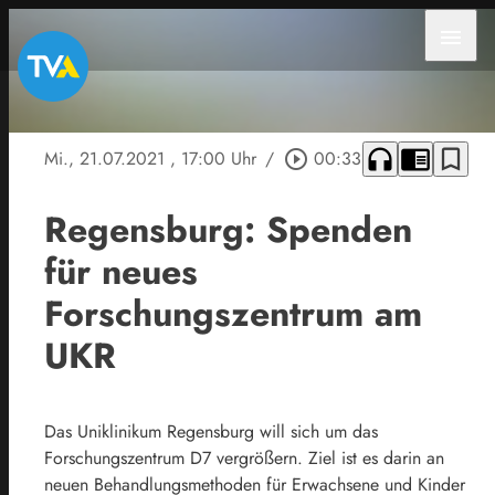
menu
headphones
chrome_reader_mode
bookmark_border
Mi., 21.07.2021
, 17:00 Uhr
/
play_circle_outline
00:33
Regensburg: Spenden
für neues
Forschungszentrum am
UKR
Das Uniklinikum Regensburg will sich um das
Forschungszentrum D7 vergrößern. Ziel ist es darin an
neuen Behandlungsmethoden für Erwachsene und Kinder