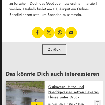
zu forschen. Doch das Gebäude muss erstmal finanziert
werden. Deshalb findet am 01. August ein Online-
Benefizkonzert statt, um Spenden zu sammeln.
Zurück
Das könnte Dich auch interessieren
Ostbayern: Hitze und
Niedrigwasser setzen Bayerns
Flüsse unter Druck
bookmark_border
5. Aug. 2026
02:07 Min.