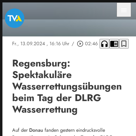
menu
headphones
chrome_reader_mode
bookmark_border
Fr., 13.09.2024
, 16:16 Uhr
/
play_circle_outline
02:46
Regensburg:
Spektakuläre
Wasserrettungsübungen
beim Tag der DLRG
Wasserrettung
Auf der
Donau
fanden gestern eindrucksvolle