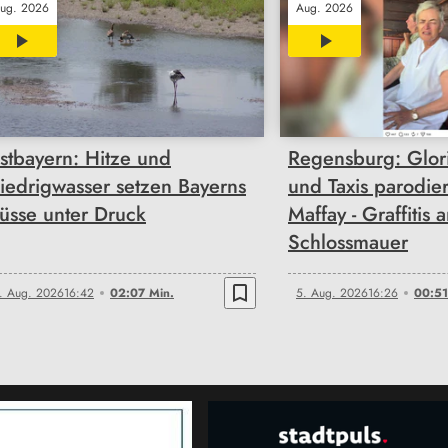
ug. 2026
Aug. 2026
02:07
00:51
stbayern: Hitze und
Regensburg: Glor
iedrigwasser setzen Bayerns
und Taxis parodier
lüsse unter Druck
Maffay - Graffitis 
Schlossmauer
bookmark_border
. Aug. 2026
16:42
02:07 Min.
5. Aug. 2026
16:26
00:51