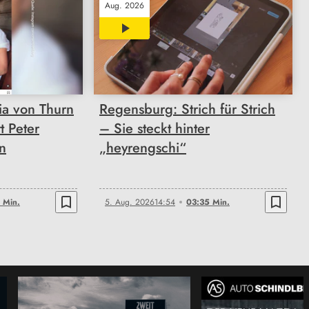
Aug. 2026
03:35
ia von Thurn
Regensburg: Strich für Strich
t Peter
– Sie steckt hinter
an
„heyrengschi“
bookmark_border
bookmark_border
 Min.
5. Aug. 2026
14:54
03:35 Min.