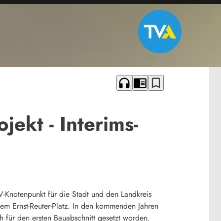
headphones
chrome_reader_mode
bookmark_border
ekt - Interims-
V-Knotenpunkt für die Stadt und den Landkreis
em Ernst-Reuter-Platz. In den kommenden Jahren
h für den ersten Bauabschnitt gesetzt worden.