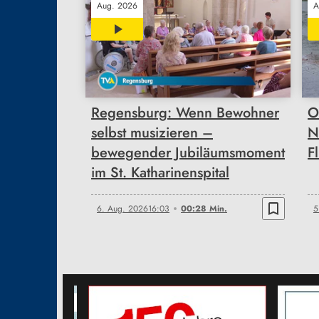
Aug. 2026
A
00:28
Regensburg: Wenn Bewohner
O
selbst musizieren –
N
bewegender Jubiläumsmoment
F
im St. Katharinenspital
bookmark_border
6. Aug. 2026
16:03
00:28 Min.
5