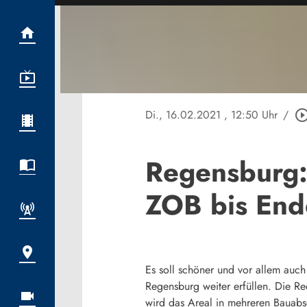
Di., 16.02.2021
, 12:50 Uhr
/
play_circle_out
Regensburg: 
ZOB bis End
Es soll schöner und vor allem auch
Regensburg weiter erfüllen. Die R
wird das Areal in mehreren Bauabsc