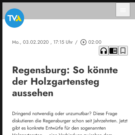
menu
Mo., 03.02.2020
, 17:15 Uhr
/
play_circle_outline
02:00
headphones
chrome_reader_mode
bookmark_border
Regensburg: So könnte
der Holzgartensteg
aussehen
Dringend notwendig oder unzumutbar? Diese Frage
diskutieren die Regensburger schon seit Jahrzehnten. Jetzt
gibt es konkrete Entwürfe für den sogenannten