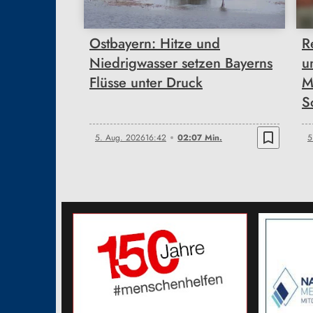
Ostbayern: Hitze und
R
Niedrigwasser setzen Bayerns
u
Flüsse unter Druck
M
S
bookmark_border
5. Aug. 2026
16:42
02:07 Min.
5