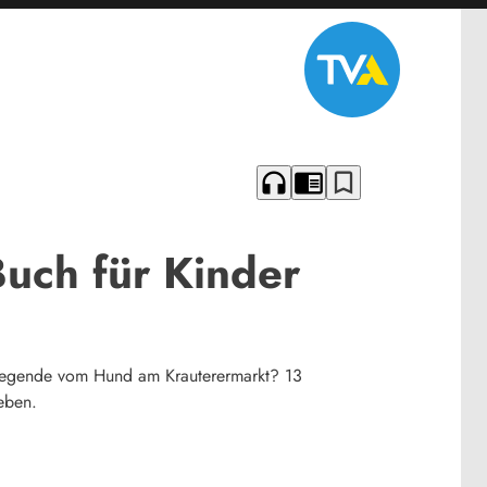
headphones
chrome_reader_mode
bookmark_border
Buch für Kinder
e Legende vom Hund am Krauterermarkt? 13
eben.