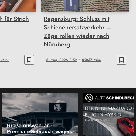
 für Strich
Regensburg: Schluss mit
Schienenersatzverkehr –
Züge rollen wieder nach
Nürnberg
bookmark_border
bookmark_border
 Min.
5. Aug. 2026
13:52
00:37 Min.