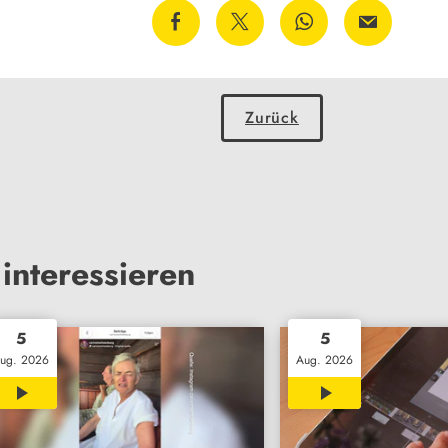
Zurück
interessieren
5
5
ug. 2026
Aug. 2026
00:51
03:35