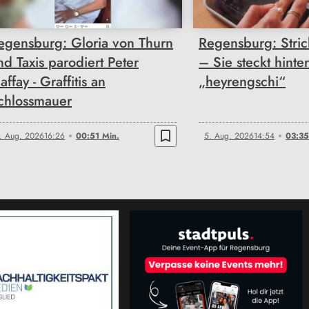
egensburg: Gloria von Thurn
Regensburg: Strich
nd Taxis parodiert Peter
– Sie steckt hinter
affay - Graffitis an
„heyrengschi“
chlossmauer
bookmark_border
. Aug. 2026
16:26
00:51 Min.
5. Aug. 2026
14:54
03:35