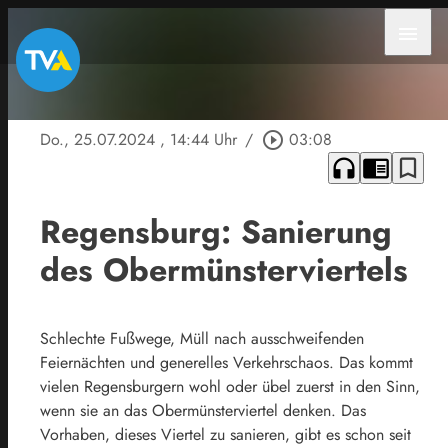
menu
Do., 25.07.2024
, 14:44 Uhr
/
play_circle_outline
03:08
headphones
chrome_reader_mode
bookmark_border
Regensburg: Sanierung
des Obermünsterviertels
Schlechte Fußwege, Müll nach ausschweifenden
Feiernächten und generelles Verkehrschaos. Das kommt
vielen Regensburgern wohl oder übel zuerst in den Sinn,
wenn sie an das Obermünsterviertel denken. Das
Vorhaben, dieses Viertel zu sanieren, gibt es schon seit