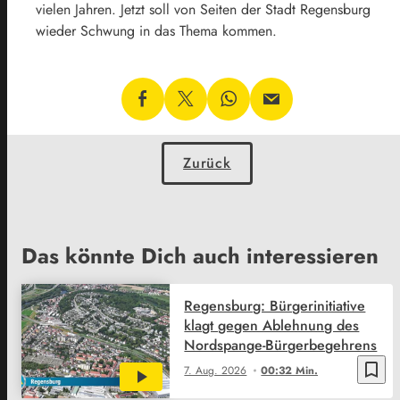
vielen Jahren. Jetzt soll von Seiten der Stadt Regensburg
wieder Schwung in das Thema kommen.
Zurück
Das könnte Dich auch interessieren
Regensburg: Bürgerinitiative
klagt gegen Ablehnung des
Nordspange-Bürgerbegehrens
bookmark_border
7. Aug. 2026
00:32 Min.