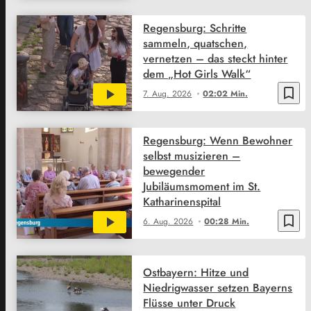
Regensburg: Schritte
sammeln, quatschen,
vernetzen – das steckt hinter
dem „Hot Girls Walk“
bookmark_border
7. Aug. 2026
02:02 Min.
Regensburg: Wenn Bewohner
selbst musizieren –
bewegender
Jubiläumsmoment im St.
Katharinenspital
bookmark_border
6. Aug. 2026
00:28 Min.
Ostbayern: Hitze und
Niedrigwasser setzen Bayerns
Flüsse unter Druck