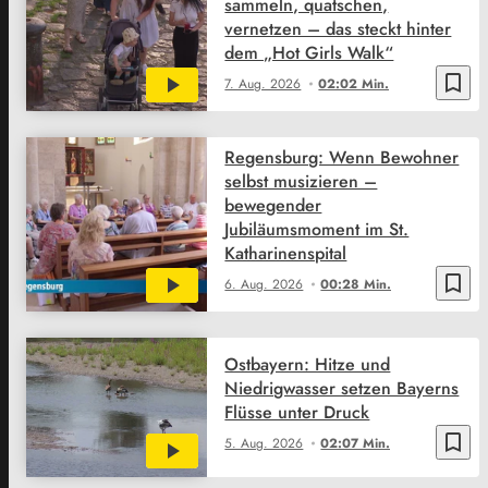
sammeln, quatschen,
vernetzen – das steckt hinter
dem „Hot Girls Walk“
bookmark_border
7. Aug. 2026
02:02 Min.
Regensburg: Wenn Bewohner
selbst musizieren –
bewegender
Jubiläumsmoment im St.
Katharinenspital
bookmark_border
6. Aug. 2026
00:28 Min.
Ostbayern: Hitze und
Niedrigwasser setzen Bayerns
Flüsse unter Druck
bookmark_border
5. Aug. 2026
02:07 Min.