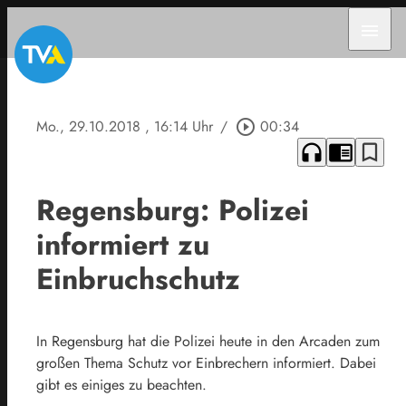
menu
Mo., 29.10.2018
, 16:14 Uhr
/
play_circle_outline
00:34
headphones
chrome_reader_mode
bookmark_border
Regensburg: Polizei
informiert zu
Einbruchschutz
In Regensburg hat die Polizei heute in den Arcaden zum
großen Thema Schutz vor Einbrechern informiert. Dabei
gibt es einiges zu beachten.