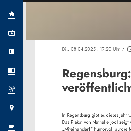
Di., 08.04.2025
, 17:20 Uhr
/
play_circle
Regensburg:
veröffentlich
In Regensburg gibt es dieses Jahr w
Das Plakat von Nathalie Jodl zeigt
„Miteinander!“
humorvoll aufgreif