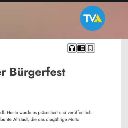
headphones
chrome_reader_mode
bookmark_border
r Bürgerfest
dl. Heute wurde es präsentiert und veröffentlich.
e
bunte Altstadt
, die das diesjährige Motto