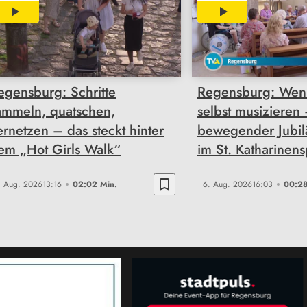
02:02
00:28
egensburg: Schritte
Regensburg: Wen
ammeln, quatschen,
selbst musizieren
ernetzen – das steckt hinter
bewegender Jubi
em „Hot Girls Walk“
im St. Katharinens
bookmark_border
. Aug. 2026
13:16
02:02 Min.
6. Aug. 2026
16:03
00:28