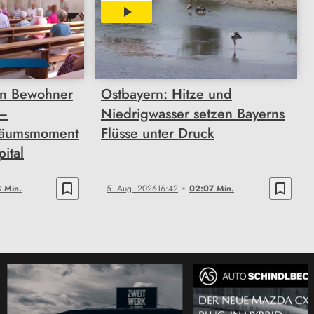
02:07
n Bewohner
Ostbayern: Hitze und
 –
Niedrigwasser setzen Bayerns
läumsmoment
Flüsse unter Druck
pital
bookmark_border
bookmark_border
 Min.
5. Aug. 2026
16:42
02:07 Min.