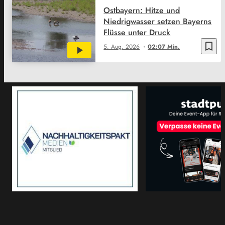
Ostbayern: Hitze und
Niedrigwasser setzen Bayerns
Flüsse unter Druck
bookmark_border
5. Aug. 2026
02:07 Min.