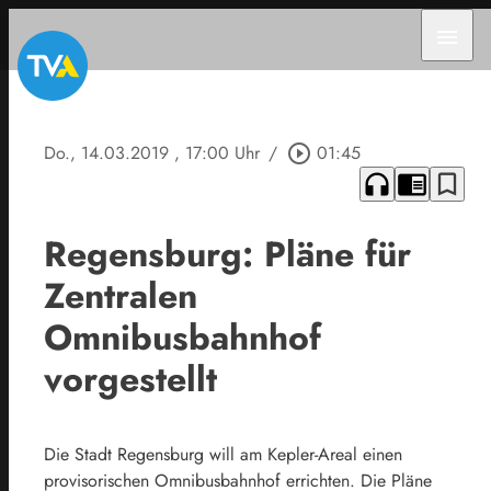
menu
Do., 14.03.2019
, 17:00 Uhr
/
play_circle_outline
01:45
headphones
chrome_reader_mode
bookmark_border
Regensburg: Pläne für
Zentralen
Omnibusbahnhof
vorgestellt
Die Stadt Regensburg will am Kepler-Areal einen
provisorischen Omnibusbahnhof errichten. Die Pläne