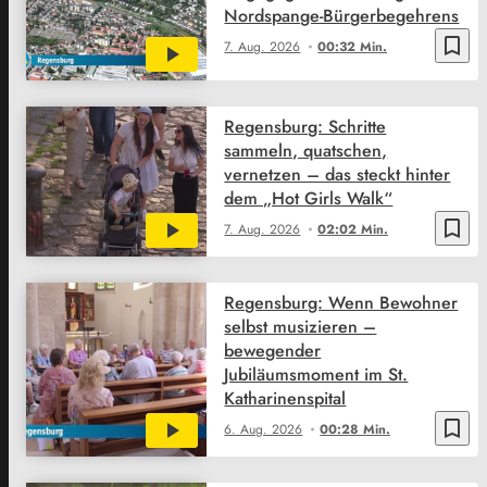
Nordspange-Bürgerbegehrens
bookmark_border
7. Aug. 2026
00:32 Min.
Regensburg: Schritte
sammeln, quatschen,
vernetzen – das steckt hinter
dem „Hot Girls Walk“
bookmark_border
7. Aug. 2026
02:02 Min.
Regensburg: Wenn Bewohner
selbst musizieren –
bewegender
Jubiläumsmoment im St.
Katharinenspital
bookmark_border
6. Aug. 2026
00:28 Min.