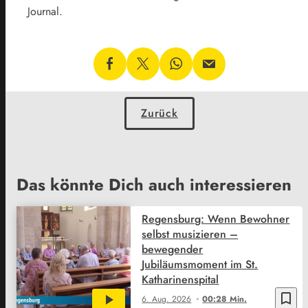
Journal.
Zurück
Das könnte Dich auch interessieren
Regensburg: Wenn Bewohner
selbst musizieren –
bewegender
Jubiläumsmoment im St.
Katharinenspital
bookmark_border
6. Aug. 2026
00:28 Min.