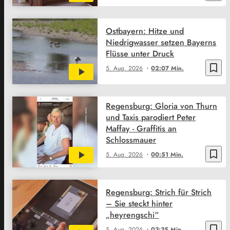
Ostbayern: Hitze und
Niedrigwasser setzen Bayerns
Flüsse unter Druck
bookmark_border
5. Aug. 2026
02:07 Min.
Regensburg: Gloria von Thurn
und Taxis parodiert Peter
Maffay - Graffitis an
Schlossmauer
bookmark_border
5. Aug. 2026
00:51 Min.
Regensburg: Strich für Strich
– Sie steckt hinter
„heyrengschi“
bookmark_border
5. Aug. 2026
03:35 Min.