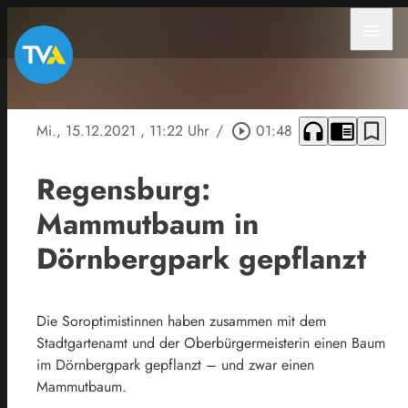
menu
headphones
chrome_reader_mode
bookmark_border
Mi., 15.12.2021
, 11:22 Uhr
/
play_circle_outline
01:48
Regensburg:
Mammutbaum in
Dörnbergpark gepflanzt
Die Soroptimistinnen haben zusammen mit dem
Stadtgartenamt und der Oberbürgermeisterin einen Baum
im Dörnbergpark gepflanzt – und zwar einen
Mammutbaum.