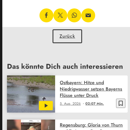
Zurück
Das könnte Dich auch interessieren
Ostbayern: Hitze und
Niedrigwasser setzen Bayerns
Flüsse unter Druck
bookmark_border
5. Aug. 2026
02:07 Min.
Regensburg: Gloria von Thurn