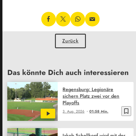
Zurück
Das könnte Dich auch interessieren
Regensburg: Legionäre
sichern Platz zwei vor den
Playoffs
bookmark_border
3. Aug. 2026
01:58 Min.
Jakob Schellkopf wird mit der