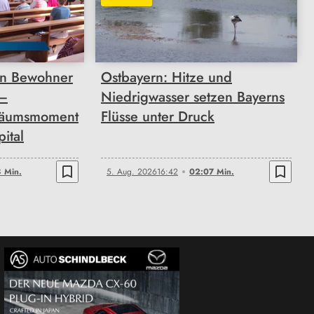
02:07
n Bewohner
Ostbayern: Hitze und
 –
Niedrigwasser setzen Bayerns
läumsmoment
Flüsse unter Druck
pital
bookmark_border
bookmark_border
 Min.
5. Aug. 2026
16:42
02:07 Min.