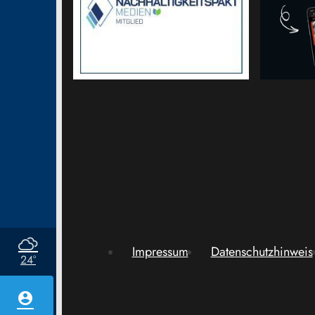
Impressum
Datenschutzhinweis
24°
account_circle