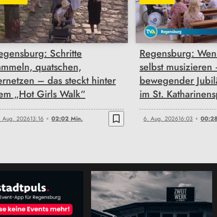
02:02
00:28
egensburg: Schritte
Regensburg: Wen
ammeln, quatschen,
selbst musizieren
ernetzen – das steckt hinter
bewegender Jubi
em „Hot Girls Walk“
im St. Katharinens
bookmark_border
. Aug. 2026
13:16
02:02 Min.
6. Aug. 2026
16:03
00:28