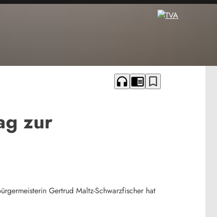
headphones
chrome_reader_mode
bookmark_border
ag zur
ürgermeisterin Gertrud Maltz-Schwarzfischer hat