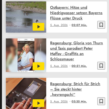
Ostbayern: Hitze und
Niedrigwasser setzen Bayerns
Flüsse unter Druck
bookmark_border
5. Aug. 2026
02:07 Min.
Regensburg: Gloria von Thurn
und Taxis parodiert Peter
Maffay - Graffitis an
Schlossmauer
bookmark_border
5. Aug. 2026
00:51 Min.
Regensburg: Strich für Strich
– Sie steckt hinter
„heyrengschi“
bookmark_border
5. Aug. 2026
03:35 Min.