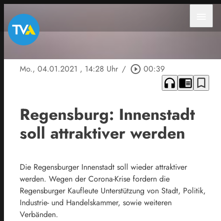
menu
Mo., 04.01.2021
, 14:28 Uhr
/
play_circle_outline
00:39
headphones
chrome_reader_mode
bookmark_border
Regensburg: Innenstadt
soll attraktiver werden
Die Regensburger Innenstadt soll wieder attraktiver
werden. Wegen der Corona-Krise fordern die
Regensburger Kaufleute Unterstützung von Stadt, Politik,
Industrie- und Handelskammer, sowie weiteren
Verbänden.