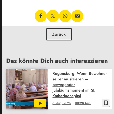
Zurück
Das könnte Dich auch interessieren
Regensburg: Wenn Bewohner
selbst musizieren –
bewegender
Jubiläumsmoment im St.
Katharinenspital
bookmark_border
6. Aug. 2026
00:28 Min.