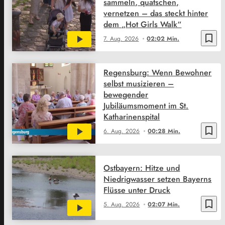
sammeln, quatschen,
vernetzen – das steckt hinter
dem „Hot Girls Walk“
bookmark_border
7. Aug. 2026
02:02 Min.
Regensburg: Wenn Bewohner
selbst musizieren –
bewegender
Jubiläumsmoment im St.
Katharinenspital
bookmark_border
6. Aug. 2026
00:28 Min.
Ostbayern: Hitze und
Niedrigwasser setzen Bayerns
Flüsse unter Druck
bookmark_border
5. Aug. 2026
02:07 Min.