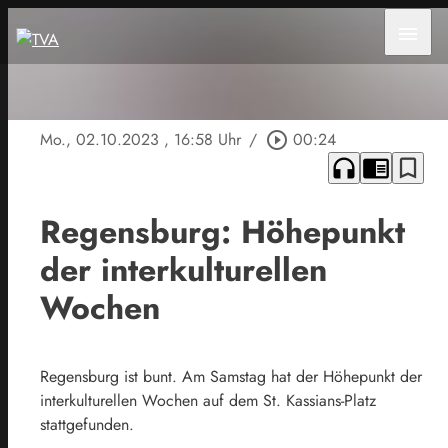
menu
Mo., 02.10.2023
, 16:58 Uhr
/
play_circle_outline
00:24
headphones
chrome_reader_mode
bookmark_border
Regensburg: Höhepunkt
der interkulturellen
Wochen
Regensburg ist bunt. Am Samstag hat der Höhepunkt der
interkulturellen Wochen auf dem St. Kassians-Platz
stattgefunden.