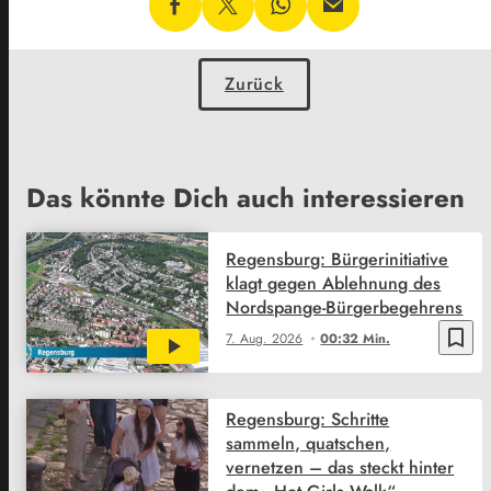
Zurück
Das könnte Dich auch interessieren
Regensburg: Bürgerinitiative
klagt gegen Ablehnung des
Nordspange-Bürgerbegehrens
bookmark_border
7. Aug. 2026
00:32 Min.
Regensburg: Schritte
sammeln, quatschen,
vernetzen – das steckt hinter