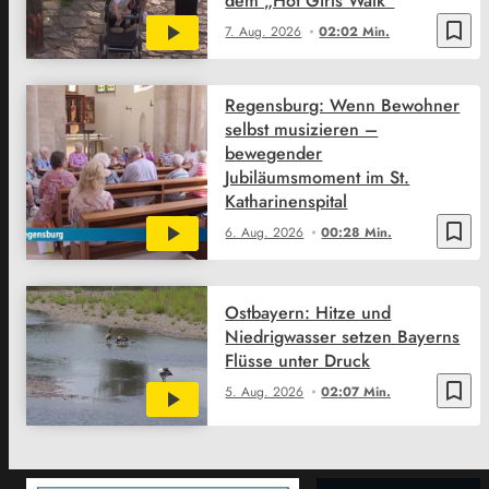
dem „Hot Girls Walk“
bookmark_border
7. Aug. 2026
02:02 Min.
Regensburg: Wenn Bewohner
selbst musizieren –
bewegender
Jubiläumsmoment im St.
Katharinenspital
bookmark_border
6. Aug. 2026
00:28 Min.
Ostbayern: Hitze und
Niedrigwasser setzen Bayerns
Flüsse unter Druck
bookmark_border
5. Aug. 2026
02:07 Min.