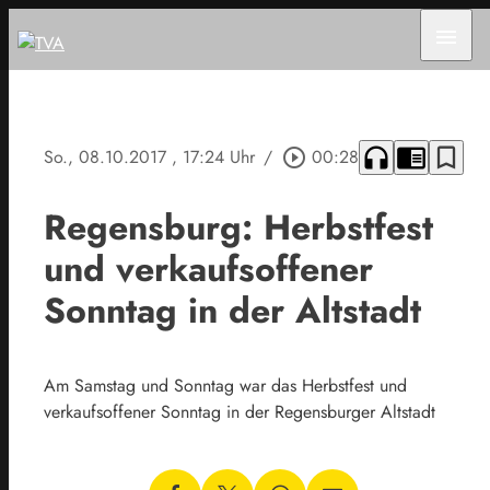
menu
headphones
chrome_reader_mode
bookmark_border
So., 08.10.2017
, 17:24 Uhr
/
play_circle_outline
00:28
Regensburg: Herbstfest
und verkaufsoffener
Sonntag in der Altstadt
Am Samstag und Sonntag war das Herbstfest und
verkaufsoffener Sonntag in der Regensburger Altstadt