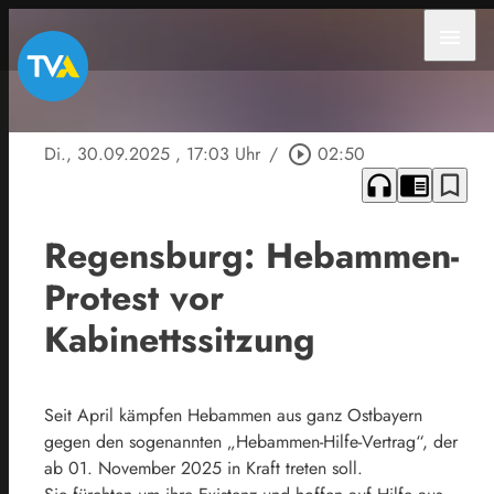
menu
Di., 30.09.2025
, 17:03 Uhr
/
play_circle_outline
02:50
headphones
chrome_reader_mode
bookmark_border
Regensburg: Hebammen-
Protest vor
Kabinettssitzung
Seit April kämpfen Hebammen aus ganz Ostbayern
gegen den sogenannten „Hebammen-Hilfe-Vertrag“, der
ab 01. November 2025 in Kraft treten soll.