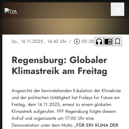
menu
headphones
chrome_reader_mode
bookmark_border
So., 16.11.2025
, 14:42 Uhr
/
play_circle_outline
00:28
Regensburg: Globaler
Klimastreik am Freitag
Angesichts der bevorstehenden Eskalation der Klimakrise
und der politischen Untätigkeit hat Fridays for Future am
Freitag, dem 14.11.2025, erneut zu einem globalen
Klimastreik aufgerufen. FFF Regensburg folgte diesem
Aufruf und organisierte um 17:00 Uhr eine
Demonstration unter dem Motto
„FÜR EIN KLIMA DER