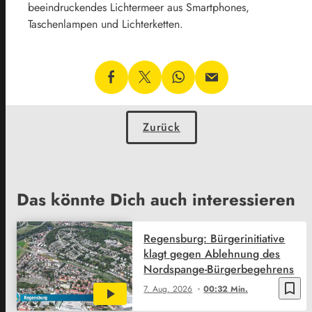
beeindruckendes Lichtermeer aus Smartphones,
Taschenlampen und Lichterketten.
Zurück
Das könnte Dich auch interessieren
Regensburg: Bürgerinitiative
klagt gegen Ablehnung des
Nordspange-Bürgerbegehrens
bookmark_border
7. Aug. 2026
00:32 Min.