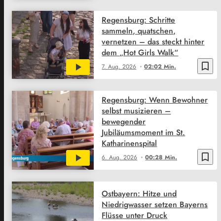
Regensburg: Schritte
sammeln, quatschen,
vernetzen – das steckt hinter
dem „Hot Girls Walk“
bookmark_border
7. Aug. 2026
02:02 Min.
Regensburg: Wenn Bewohner
selbst musizieren –
bewegender
Jubiläumsmoment im St.
Katharinenspital
bookmark_border
6. Aug. 2026
00:28 Min.
Ostbayern: Hitze und
Niedrigwasser setzen Bayerns
Flüsse unter Druck